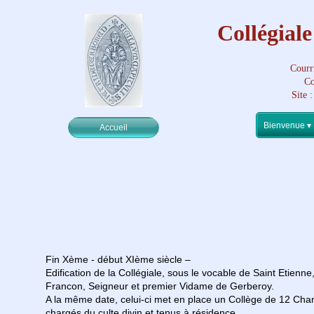
Collégial
Courr
Co
Site 
Bienvenue
 ▾
Accueil
Fin Xème - début XIème siècle –
Edification de la Collégiale, sous le vocable de Saint Etienne
Francon, Seigneur et premier Vidame de Gerberoy.
A la même date, celui-ci met en place un Collège de 12 Cha
chargés du culte divin et tenus à résidence.